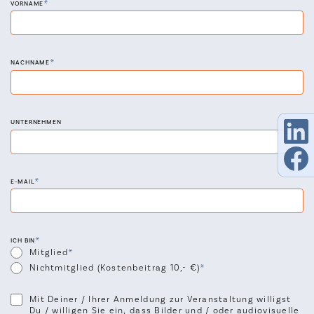
*
PFLICHTFELD
VORNAME
*
PFLICHTFELD
NACHNAME
UNTERNEHMEN
*
PFLICHTFELD
E-MAIL
*
PFLICHTFELD
ICH BIN
Mitglied
Nichtmitglied (Kostenbeitrag 10,- €)
Mit Deiner / Ihrer Anmeldung zur Veranstaltung willigst
Du / willigen Sie ein, dass Bilder und / oder audiovisuelle