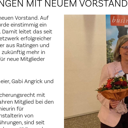
INGEN MIT NEUEM VORSTAND
neuen Vorstand. Auf
rde einstimmig ein
Damit leitet das seit
etzwerk erfolgreicher
er aus Ratingen und
l zukünftig mehr in
ür neue Mitglieder
ier, Gabi Angrick und
icherungsrecht mit
ahren Mitglied bei den
ieurin für
nstalterin von
hrungen, sind seit